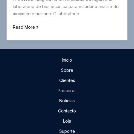
laboratório de biomecânica para estudar a análise do
movimento humano. O laboratório
Sistema
Read More »
MoCap
na
Universidade
do
Início
Algarve
Sobre
Clientes
Parceiros
Noticias
Contacto
Loja
Suporte