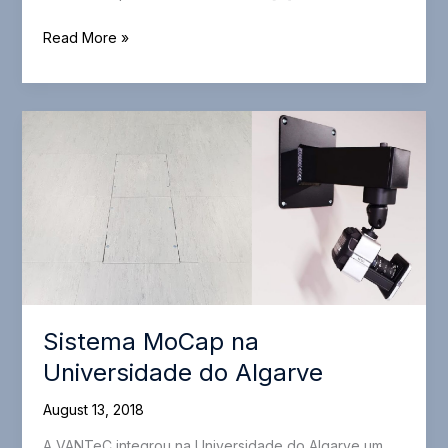
Universidade
Read More »
Lusófona
com
novo
Sistema
de
Motion
Capture
Sistema MoCap na
Universidade do Algarve
August 13, 2018
A VANTeC integrou na Universidade do Algarve um