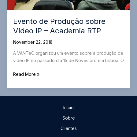
Evento de Produção sobre
Vídeo IP – Academia RTP
November 22, 2018
A VANTeC organizou um evento sobre a produção de
vídeo IP no passado dia 15 de Novembro em Lisboa. O
Evento
Read More »
de
Produção
sobre
Vídeo
Início
IP
–
Sobre
Academia
Clientes
RTP