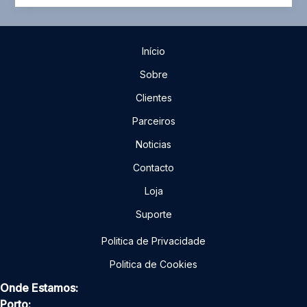
com
novos
sistemas
Início
robóticos
Sobre
Clientes
Parceiros
Noticias
Contacto
Loja
Suporte
Politica de Privacidade
Politica de Cookies
Onde Estamos:
Porto: